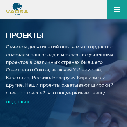
ПРОЕКТЫ
С учетом десятилетий опыта мы с гордостью
отмечаем наш вклад в множество успешных
проектов в различных странах бывшего
Советского Союза, включая Узбекистан,
Казахстан, Россию, Беларусь, Киргизию и
другие. Наши проекты охватывают широкий
спектр отраслей, что подчеркивает нашу
многогранную экспертизу и способность к
ПОДРОБНЕЕ
адаптации к различным условиям.
В каждом из этих секторов, где необходимо
обеспечить эффективную работу в